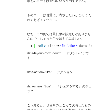
最初のコードは<BODY>タグのすぐ下へ。
下のコードは普通に、表示したいところに入
れてあげてください。
なお、この例では最低限の設定しかありませ
んので、ちょっと手を加えてみました。
1
<
div
class
=
"fb-like"
data-layout
=
"bo
data-layout=”box_count” … ボタンレイアウ
ト
data-action=”like” … アクション
data-share=”true” … 『シェアをする』のチェ
ック
こう見ると、項目８のところで説明したもの
がコードとして出ているのがわかりますよね