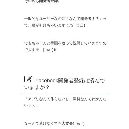
その名も
開発者登録
。
一般的なユーザーなのに「なんで開発者！？」っ
て、腰が引けちゃいますよねー(;´Д`)
でもちゃーんと手順を追って説明していきますの
で大丈夫！(`･ω･)ｂ
Facebook開発者登録は済んで
いますか？
「アプリなんて作らないし、開発なんてわかんな
い＞＜」
なーんて逃げなくても大丈夫(`･ω･´)