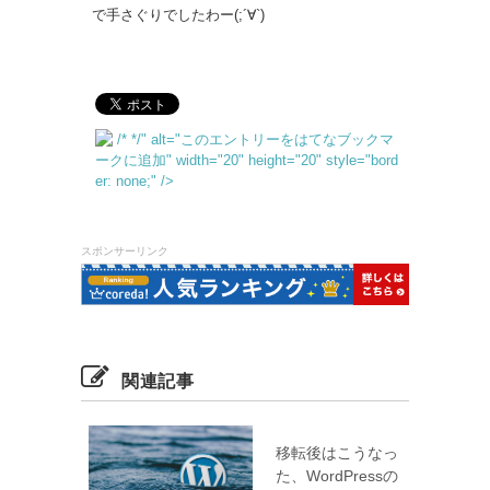
で手さぐりでしたわー(;´∀`)
/*
*/" alt="このエントリーをはてなブックマ
ークに追加" width="20" height="20" style="bord
er: none;" />
スポンサーリンク
関連記事
移転後はこうなっ
た、WordPressの