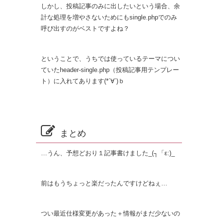
しかし、投稿記事のみに出したいという場合、余
計な処理を増やさないためにもsingle.phpでのみ
呼び出すのがベストですよね？
ということで、うちでは使っているテーマについ
ていたheader-single.php（投稿記事用テンプレー
ト）に入れてあります(*´∀`)ｂ
まとめ
…うん、予想どおり１記事書けました_(┐「ε:)_
前はもうちょっと楽だったんですけどねぇ…
つい最近仕様変更があった＋情報がまだ少ないの