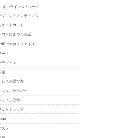
オンラインストレージ
パソコンのメンテナンス
ショートカット
ソコンにまつわる話
rdPressカスタマイズ
テーマ
プラグイン
設定
ービスの選び方
レンタルサーバー
ドメイン取得
ネットショップ
hone
ススメ