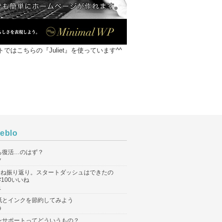
ではこちらの『Juliet』を使っています^^
eblo
ち復活…のはず？
7
いいね振り返り。スタートダッシュはできたの
#100いいね
1
紙とインクを節約してみよう
9
ンサポートってどういうもの？