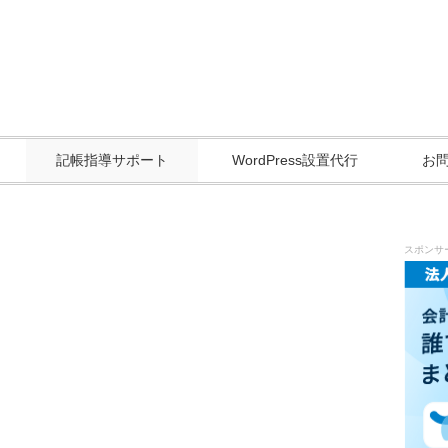
記帳指導サポート
WordPress設置代行
お
スポンサ