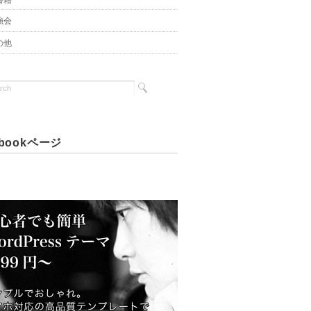
書籍
強会
の他
ebookページ