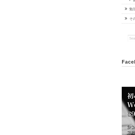
勉
そ
Fac